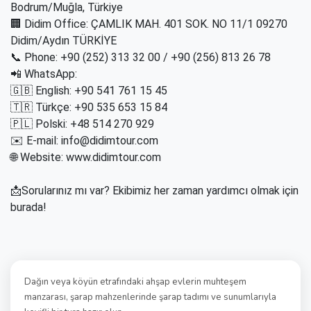
Bodrum/Muğla, Türkiye
🏢 Didim Office: ÇAMLIK MAH. 401 SOK. NO 11/1 09270
Didim/Aydın TÜRKİYE
📞 Phone: +90 (252) 313 32 00 / +90 (256) 813 26 78
📲 WhatsApp:
🇬🇧 English: +90 541 761 15 45
🇹🇷 Türkçe: +90 535 653 15 84
🇵🇱 Polski: +48 514 270 929
✉️ E-mail: info@didimtour.com
🌐 Website: www.didimtour.com
📩Sorularınız mı var? Ekibimiz her zaman yardımcı olmak için
burada!
Dağın veya köyün etrafındaki ahşap evlerin muhteşem
manzarası, şarap mahzenlerinde şarap tadımı ve sunumlarıyla