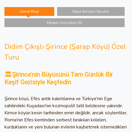
Genel Bilgi
Sıkça Sorulan Sorular
Müşteri Görüşleri (0)
Didim Çıkışlı Şirince (Şarap Köyü) Özel
Turu
🏛️Şirince'nin Büyüsünü Tam Günlük Bir
Keşif Gezisiyle Keşfedin
Şirince köyü, Efes antik kalıntılarına ve Türkiye'nin Ege
sahilindeki Kuşadası'nın kozmopolit tatil beldesine yakındır.
Kimse köyün kesin tarihinden emin değildir, ancak söylentiler,
Roma'nın Efes kentinden serbest bırakılan köleleri,
kurduklarını ve yeni bulunan evlerini kaybetmek istemedikleri