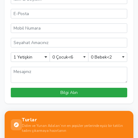
1 Yetişkin
0 Çocuk<6
0 Bebek<2
Turlar
Didim ve Yunan Adaları`nın en popüler yerlerinde eşsiz bir tatilin
tadını çıkarmaya hazırlanın