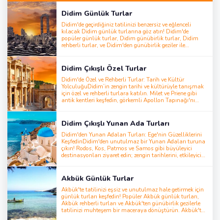
Didim Günlük Turlar
Didim'de geçirdiğiniz tatilinizi benzersiz ve eğlenceli
kılacak Didim günlük turlarına göz atın! Didim'de
popüler günlük turlar, Didim günübirlik turlar, Didim
rehberli turlar, ve Didim'den günübirlik geziler ile
tatilinizi unutulmaz bir deneyime dönüştürün. Didim'de
yapılacak şeyler arasında Didim boat trip, Didim scuba
diving tour, Didim jeep safari tour, Didim Pamukkale
Didim Çıkışlı Özel Turlar
tour, Didim Ephesus tour, Didim Dalyan tour, Didim
water park, Didim horse riding tour, Didim quad safari,
Didim'de Özel ve Rehberli Turlar: Tarih ve Kültür
Didim Turkish bath, Didim to Kos Island tour, Didim
YolculuğuDidim’in zengin tarihi ve kültürüyle tanışmak
paragliding, Didim ATV tours ve Didim water sports gibi
için özel ve rehberli turlara katılın. Milet ve Priene gibi
eğlenceli ve dinlendirici aktiviteleri keşfedin. Uygun
antik kentleri keşfedin, görkemli Apollon Tapınağı'nı
fiyatlı Didim turları ile harika bir tatil
hayranlıkla izleyin ve yerel gelenekler, el sanatları ve
planlayın!Didim'deki en popüler turlar için rezervasyon
kültürel mirasla tanışın. Deneyimli yerel rehberler
yapmayı unutmayın
eşliğinde bu turlar, bölgenin tarihi hazinelerine ve gizli
Didim Çıkışlı Yunan Ada Turları
güzelliklerine daha derin bir bağ kurmanızı
sağlar.Deneyiminizi Pamukkale travertenleri, ikonik
Didim'den Yunan Adaları Turları: Ege'nin Güzelliklerini
Efes antik kenti veya rahatlatıcı Dalyan çamur
KeşfedinDidim'den unutulmaz bir Yunan Adaları turuna
banyoları gezileriyle zenginleştirin. İster tarih tutkunu
çıkın! Rodos, Kos, Patmos ve Samos gibi büyüleyici
olun ister kültür arayışında, Didim’deki rehberli turlar
destinasyonları ziyaret edin; zengin tarihlerini, etkileyici
size unutulmaz ve kişiselleştirilmiş bir macera sunuyor
manzaralarını ve canlı yerel kültürlerini keşfedin.
Macera, dinlenme ya da kültürel bir kaçış arıyorsanız,
bu turlar herkes için bir şeyler sunuyor.Yolculuğunuzu
Akbük Günlük Turlar
kolayca planlamak için Didim Kos feribot bileti, Kos
feribot bileti fiyatları ve sefer saatlerini inceleyebilirsiniz.
Akbük'te tatilinizi eşsiz ve unutulmaz hale getirmek için
Didim’den Kos Adası’na feribotla seyahat ederek Ege’nin
günlük turları keşfedin! Popüler Akbük günlük turları,
cazibesini keşfetme fırsatını kaçırmayın. Bu özel turlarla
Akbük rehberli turları ve Akbük'ten günübirlik gezilerle
tatilinizi unutulmaz hale getirin
tatilinizi muhteşem bir maceraya dönüştürün. Akbük'te
yapılacak şeyler arasında, Akbük tekne turu, Akbük