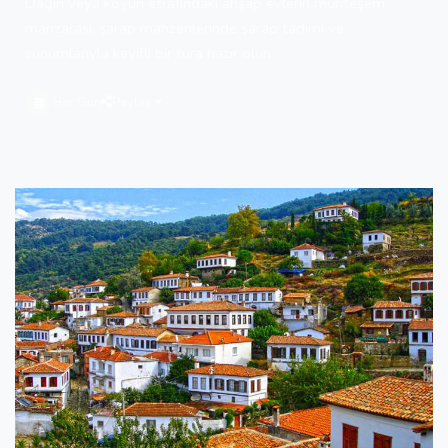
Dağın veya köyün etrafındaki ahşap evlerin muhteşem
manzarası, şarap mahzenlerinde şarap tadımı ve
sunumlarıyla keyifli bir tura hazır olun.
Her Gün
Paylaş