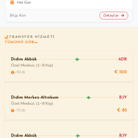
Her Gün
Detaylar
Bilgi Alın
TRANSFER HIZMETI
TÜMÜNÜ GÖR
Didim Akbük
ADB
Özel Minibüs (1~8 Kişi)
~90 dk
€ 100
Didim Merkez-Altınkum
BJV
Özel Minibüs (1~8 Kişi)
~75 dk
€ 85
Didim Akbük
BJV