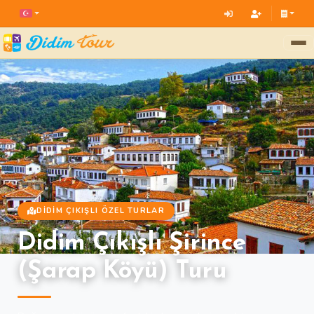
DIDIM ÇIKIŞLI ÖZEL TURLAR
Didim Çıkışlı Şirince
(Şarap Köyü) Turu