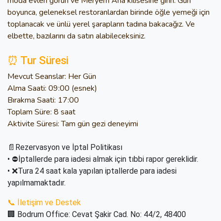
moda evleri görün ve Meryem Ana kilisesine girin. Gün
boyunca, geleneksel restoranlardan birinde öğle yemeği için
toplanacak ve ünlü yerel şarapların tadına bakacağız. Ve
elbette, bazılarını da satın alabileceksiniz.
⏰ Tur Süresi
Mevcut Seanslar: Her Gün
Alma Saati: 09:00 (esnek)
Bırakma Saati: 17:00
Toplam Süre: 8 saat
Aktivite Süresi: Tam gün gezi deneyimi
📄Rezervasyon ve İptal Politikası
• ⛔İptallerde para iadesi almak için tıbbi rapor gereklidir.
• ❌Tura 24 saat kala yapılan iptallerde para iadesi
yapılmamaktadır.
📞 İletişim ve Destek
🏢 Bodrum Office: Cevat Şakir Cad. No: 44/2, 48400