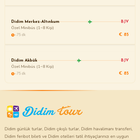
Didim Merkez-Altınkum
BJV
Özel Minibüs (1~8 Kişi)
~75 dk
€ 85
Didim Akbük
BJV
Özel Minibüs (1~8 Kişi)
~75 dk
€ 85
Didim günlük turlar
,
Didim çıkışlı turlar
,
Didim havalimanı transferi
,
Didim feribot bileti
ve
Didim otelleri
tatil ihtiyaçlarınızı en uygun