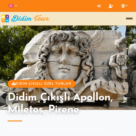
DIDIM ÇIKIŞLI ÖZEL TURLAR
Didim Çıkışlı Apollon,
Miletos, Pirene
Didim'de tarihi bir yolculuğa çıkmaya hazırlanın.