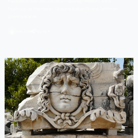
Kehanetleriyle ünlü Apollon tapınağı, Miletos antik
tiyatrosu ve Menderes Ovasına bakan Priene tatilinize
gizem katacak.
Her Gün
Paylaş