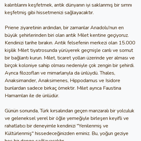
kalıntılarını keşfetmek, antik dünyanın iyi saklanmış bir sırrını
keşfetmiş gibi hissetmenizi sağlayacaktır.
Priene ziyaretinin ardından, bir zamanlar Anadolu'nun en
büyük şehirlerinden biri olan antik Milet kentine geçiyoruz.
Kendinizi tarihe bırakın. Antik felsefenin merkezi olan 15.000
kişilik Milet tiyatrosunda yürüyerek geçmişle canlı ve somut
bir bağlantı kurun. Milet, ticaret yolları üzerinde yer alması ve
birçok koloniye sahip olması nedeniyle çok zengin bir şehirdi.
Ayrıca filozofları ve mimarlarıyla da ünlüydü. Thales,
Anaksimander, Anaksimenes, Hippodamus ve Isidore
bunlardan sadece birkaç örnektir. Milet ayrıca Faustina
Hamamları ile de ünlüdür.
Günün sonunda, Türk kırsalından geçen manzaralı bir yolculuk
ve geleneksel yerel bir öğle yemeğiyle birleşen keyifli ve
rahatlatıcı bir deneyimle kendinizi "Yenilenmiş ve
Kültürlenmiş" hissedeceğinizden eminiz. Bu, yoğun geziye
hoş bir denge sağlayacaktır.