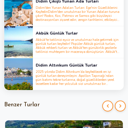
Didim Çıkışlı Yunan Ada Turları
güzelliklerine daha derin bir bağ kurmanızı
sağlar.Deneyiminizi Pamukkale travertenleri, ikonik
Didim'den Yunan Adaları Turları: Ege'nin Güzelliklerini
Efes antik kenti veya rahatlatıcı Dalyan çamur
KeşfedinDidim'den unutulmaz bir Yunan Adaları turuna
banyoları gezileriyle zenginleştirin. İster tarih tutkunu
çıkın! Rodos, Kos, Patmos ve Samos gibi büyüleyici
olun ister kültür arayışında, Didim’deki rehberli turlar
destinasyonları ziyaret edin; zengin tarihlerini, etkileyici
size unutulmaz ve kişiselleştirilmiş bir macera sunuyor
manzaralarını ve canlı yerel kültürlerini keşfedin.
Macera, dinlenme ya da kültürel bir kaçış arıyorsanız,
bu turlar herkes için bir şeyler sunuyor.Yolculuğunuzu
Akbük Günlük Turlar
kolayca planlamak için Didim Kos feribot bileti, Kos
feribot bileti fiyatları ve sefer saatlerini inceleyebilirsiniz.
Akbük'te tatilinizi eşsiz ve unutulmaz hale getirmek için
Didim’den Kos Adası’na feribotla seyahat ederek Ege’nin
günlük turları keşfedin! Popüler Akbük günlük turları,
cazibesini keşfetme fırsatını kaçırmayın. Bu özel turlarla
Akbük rehberli turları ve Akbük'ten günübirlik gezilerle
tatilinizi unutulmaz hale getirin
tatilinizi muhteşem bir maceraya dönüştürün. Akbük'te
yapılacak şeyler arasında, Akbük tekne turu, Akbük
dalış turu, Akbük jeep safari turu, Akbük Pamukkale
turu, Akbük Efes turu, Akbük Dalyan turu, Akbük su
Didim Altınkum Günlük Turlar
parkı, Akbük at binme turu, Akbük ATV turları, Akbük
Türk hamamı, Akbük Kos Adası turu, Akbük yamaç
2025 yılında Didim Altınkum’da keşfedilecek en iyi
paraşütü, Akbük quad safari ve Akbük su sporları gibi
günlük turları deneyimleyin. Apollon Tapınağı’ndan
heyecan verici ve dinlendirici aktiviteler yer alıyor. Akbük
gün batımı tekne turlarına, doğal güzelliklerden yerel
turları ve aktiviteleri ile harika bir tatil
lezzetlere kadar her yolculuk sizi unutulmaz bir
planlayın!Akbük'teki en popüler turları rezerve etmeyi
deneyime taşır. Didim turları, aileler, çiftler ve macera
unutmayın
arayan gezginler için birebirdir.
Benzer Turlar