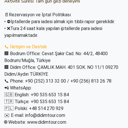
Aktivite Süresi: Tam gün gezi deneyimi
📄Rezervasyon ve İptal Politikası
• ⛔İptallerde para iadesi almak için tıbbi rapor gereklidir.
• ❌Tura 24 saat kala yapılan iptallerde para iadesi
yapılmamaktadır.
📞 İletişim ve Destek
🏢 Bodrum Office: Cevat Şakir Cad. No: 44/2, 48400
Bodrum/Muğla, Türkiye
🏢 Didim Office: ÇAMLIK MAH. 401 SOK. NO 11/1 09270
Didim/Aydın TÜRKİYE
📞 Phone: +90 (252) 313 32 00 / +90 (256) 813 26 78
📲 WhatsApp:
🇬🇧 English: +90 535 653 15 84
🇹🇷 Türkçe: +90 535 653 15 84
🇵🇱 Polski: +48 514 270 929
✉️ E-mail: info@didimtour.com
🌐 Website: www.didimtour.com