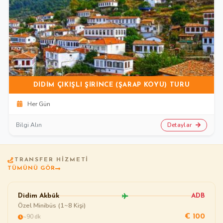
DIDIM ÇIKIŞLI ŞIRINCE (ŞARAP KÖYÜ) TURU
Her Gün
Detaylar
Bilgi Alın
TRANSFER HIZMETI
TÜMÜNÜ GÖR
Didim Akbük
ADB
Özel Minibüs (1~8 Kişi)
~90 dk
€ 100