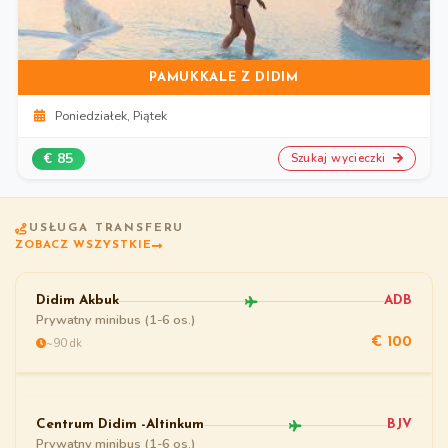
PAMUKKALE Z DIDIM
Poniedziałek, Piątek
€ 85
Szukaj wycieczki
USŁUGA TRANSFERU
ZOBACZ WSZYSTKIE
Didim Akbuk
ADB
Prywatny minibus (1-6 os.)
~90 dk
€ 100
Centrum Didim -Altinkum
BJV
Prywatny minibus (1-6 os.)