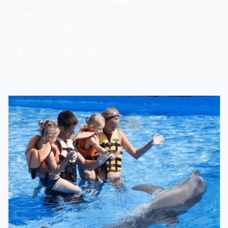
Adaland Entertainment Park składa się z trzech części:
Aquaparku, Delfinarium i Seaparku. Przygotuj się na
„najlepszą zabawę w życiu!”
Środa, Piątek
Udostępnij