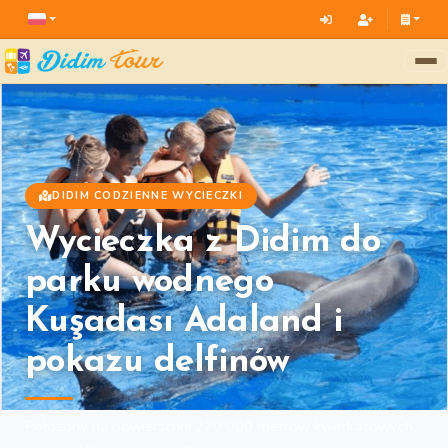
DIDIM CODZIENNE WYCIECZKI
Wycieczka z Didim do
parku wodnego
Kuşadası Adaland i
pokazu delfinów
Położony na powierzchni 270 000 metrów kwadratowych,