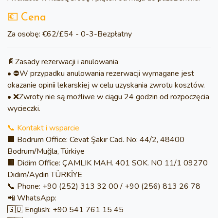
💶 Cena
Za osobę:
€62/£54 - 0-3-Bezpłatny
📄Zasady rezerwacji i anulowania
• ⛔W przypadku anulowania rezerwacji wymagane jest
okazanie opinii lekarskiej w celu uzyskania zwrotu kosztów.
• ❌Zwroty nie są możliwe w ciągu 24 godzin od rozpoczęcia
wycieczki.
📞 Kontakt i wsparcie
🏢 Bodrum Office: Cevat Şakir Cad. No: 44/2, 48400
Bodrum/Muğla, Türkiye
🏢 Didim Office: ÇAMLIK MAH. 401 SOK. NO 11/1 09270
Didim/Aydın TÜRKİYE
📞 Phone: +90 (252) 313 32 00 / +90 (256) 813 26 78
📲 WhatsApp:
🇬🇧 English: +90 541 761 15 45