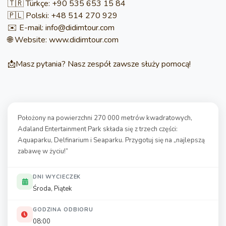
🇹🇷 Türkçe: +90 535 653 15 84
🇵🇱 Polski: +48 514 270 929
✉️ E-mail: info@didimtour.com
🌐 Website: www.didimtour.com
📩Masz pytania? Nasz zespół zawsze służy pomocą!
Położony na powierzchni 270 000 metrów kwadratowych,
Adaland Entertainment Park składa się z trzech części:
Aquaparku, Delfinarium i Seaparku. Przygotuj się na „najlepszą
zabawę w życiu!”
DNI WYCIECZEK
Środa, Piątek
GODZINA ODBIORU
08:00