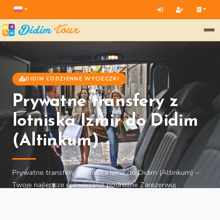
DIDIM CODZIENNE WYCIECZKI
Prywatne transfery z
lotniska Izmir do Didim
(Altinkum)
Prywatne transfery z lotniska Izmir do Didim (Altinkum) –
Twoje najlepsze rozwiązanie podróżne Zarezerwuj
prywatny transfer z lotniska Izmir do Didim (Altinkum) i
ciesz się płynną, komfortową oraz niezawodną podróżą.