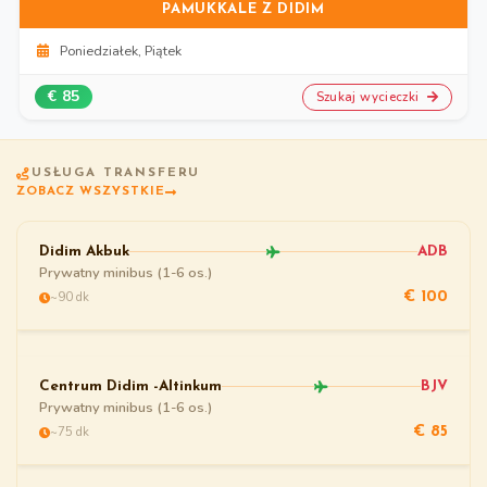
PAMUKKALE Z DIDIM
Poniedziałek, Piątek
€ 85
Szukaj wycieczki
USŁUGA TRANSFERU
ZOBACZ WSZYSTKIE
Didim Akbuk
ADB
Prywatny minibus (1-6 os.)
~90 dk
€ 100
Centrum Didim -Altinkum
BJV
Prywatny minibus (1-6 os.)
~75 dk
€ 85