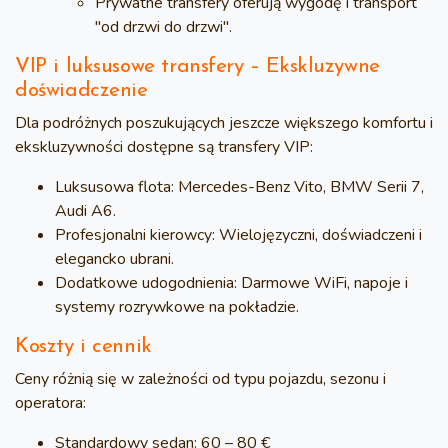
Prywatne transfery oferują wygodę i transport
"od drzwi do drzwi".
VIP i luksusowe transfery – Ekskluzywne
doświadczenie
Dla podróżnych poszukujących jeszcze większego komfortu i
ekskluzywności dostępne są transfery VIP:
Luksusowa flota:
Mercedes-Benz Vito, BMW Serii 7,
Audi A6.
Profesjonalni kierowcy:
Wielojęzyczni, doświadczeni i
elegancko ubrani.
Dodatkowe udogodnienia:
Darmowe WiFi, napoje i
systemy rozrywkowe na pokładzie.
Koszty i cennik
Ceny różnią się w zależności od typu pojazdu, sezonu i
operatora:
Standardowy sedan:
60 – 80 €