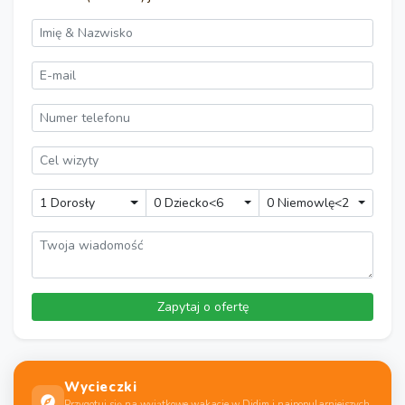
1 Dorosły
0 Dziecko<6
0 Niemowlę<2
Wycieczki
Przygotuj się na wyjątkowe wakacje w Didim i najpopularniejszych