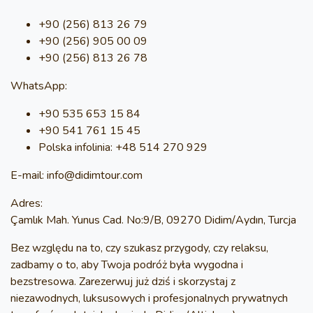
+90 (256) 813 26 79
+90 (256) 905 00 09
+90 (256) 813 26 78
WhatsApp:
+90 535 653 15 84
+90 541 761 15 45
Polska infolinia: +48 514 270 929
E-mail:
info@didimtour.com
Adres:
Çamlık Mah. Yunus Cad. No:9/B, 09270 Didim/Aydın, Turcja
Bez względu na to, czy szukasz przygody, czy relaksu,
zadbamy o to, aby Twoja podróż była wygodna i
bezstresowa. Zarezerwuj już dziś i skorzystaj z
niezawodnych, luksusowych i profesjonalnych prywatnych