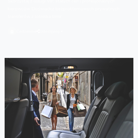
Skorzystaj z usługi VIP, stałych cen i profesjonalnych
kierowców. Doświadcz bezproblemowych prywatnych
transferów z lotniska Izmir
Codziennie
Udostępnij