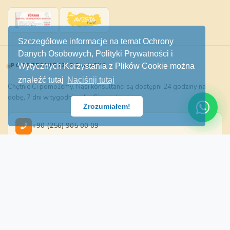
Szczegółowe informacje na temat Ochrony
Danych Osobowych, Polityki Prywatności i
Wytycznych Korzystania z Plików Cookie można
POTRZEBUJESZ POMOCY?
znaleźć tutaj
Naciśnij tutaj
Chętnie Ci pomożemy. Nasi konsultanci są dostępni 24 godziny na
dobę, 7 dni w tygodniu, aby Ci pomóc.
Zrozumiałem!
+90 (256) 905 00 09
WhatsApp Destek
info@didimtour.com