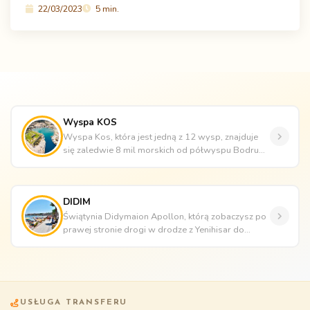
22/03/2023
5 min.
Wyspa KOS
Wyspa Kos, która jest jedną z 12 wysp, znajduje
się zaledwie 8 mil morskich od półwyspu Bodrum.
Wspaniałe zabytki z czas...
DIDIM
Świątynia Didymaion Apollon, którą zobaczysz po
prawej stronie drogi w drodze z Yenihisar do
Didim, jest jednym z najlep...
USŁUGA TRANSFERU