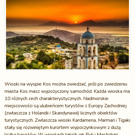
Wioski na wyspie Kos można zwiedzać, jeśli po zwiedzeniu
miasta Kos masz wypożyczony samochód. Każda wioska ma
10 różnych cech charakterystycznych. Nadmorskie
miejscowości są ulubieńcem turystów z Europy Zachodniej
(zwłaszcza z Holandii i Skandynawii) licznych obiektów
turystycznych. Zwłaszcza wioski
Kardamena, Marmari i Tigaki
stały się rozwiniętym kurortem wypoczynkowym z dużą
liczbą turystów. W wioskach takich jak
Pyli i Mastichari