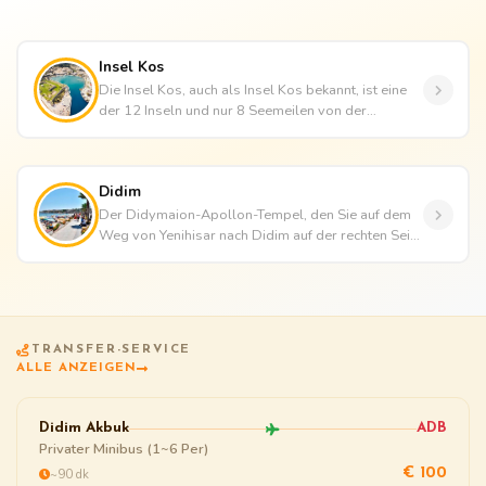
Insel Kos
Die Insel Kos, auch als Insel Kos bekannt, ist eine
der 12 Inseln und nur 8 Seemeilen von der
Halbinsel Bodrum entfernt....
Didim
Der Didymaion-Apollon-Tempel, den Sie auf dem
Weg von Yenihisar nach Didim auf der rechten Seite
der Straße sehen, ist e...
TRANSFER-SERVICE
ALLE ANZEIGEN
Didim Akbuk
ADB
Privater Minibus (1~6 Per)
~90 dk
€ 100