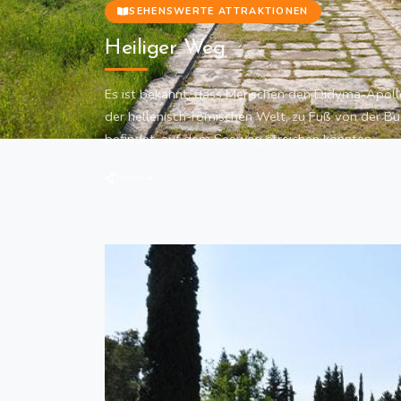
SEHENSWERTE ATTRAKTIONEN
Heiliger Weg
Es ist bekannt, dass Menschen den Didyma-Apoll
der hellenisch-römischen Welt, zu Fuß von der Bu
befindet, auf dem Seeweg erreichen konnten.
Teilen