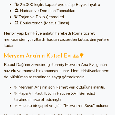
🎭 25.000 kişilik kapasiteye sahip Büyük Tiyatro
🏛️ Hadrian ve Domitian Tapınakları
⛲ Trajan ve Polio Çeşmeleri
🏛️ Bouleuterion (Meclis Binası)
Her bir yapı bir hikâye anlatır; hareketli Roma ticaret
merkezinden yüzyıllardır hacıları cezbeden kutsal dini yerlere
kadar.
Meryem Ana’nın Kutsal Evi 🙏🌳
Bulbul Dağı’nın zirvesine gizlenmiş
Meryem Ana Evi
, günün
huzurlu ve manevi bir kapanışını sunar. Hem Hristiyanlar hem
de Müslümanlar tarafından saygı görmektedir:
✨ Meryem Ana’nın son ikamet yeri olduğuna inanılır.
✨ Papa VI. Paul, II. John Paul ve XVI. Benedict
tarafından ziyaret edilmiştir.
✨ Huzurlu bir şapel ve şifalı
"Meryem’in Suyu"
bulunur.