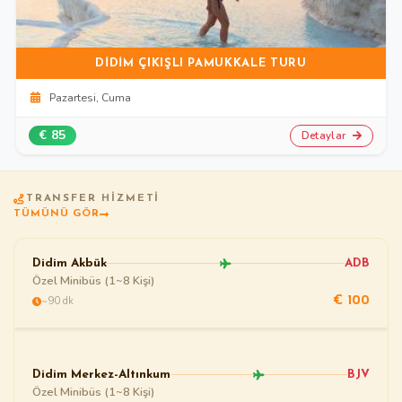
DIDIM ÇIKIŞLI PAMUKKALE TURU
Pazartesi, Cuma
€ 85
Detaylar
TRANSFER HIZMETI
TÜMÜNÜ GÖR
Didim Akbük
ADB
Özel Minibüs (1~8 Kişi)
~90 dk
€ 100
Didim Merkez-Altınkum
BJV
Özel Minibüs (1~8 Kişi)