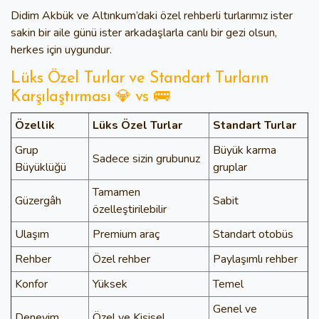
Didim Akbük ve Altınkum’daki özel rehberli turlarımız
ister
sakin bir aile günü ister arkadaşlarla canlı bir gezi olsun,
herkes için uygundur.
Lüks Özel Turlar ve Standart Turların
Karşılaştırması 💎 vs 🚌
Özellik
Lüks Özel Turlar
Standart Turlar
Grup
Büyük karma
Sadece sizin grubunuz
Büyüklüğü
gruplar
Tamamen
Güzergâh
Sabit
özelleştirilebilir
Ulaşım
Premium araç
Standart otobüs
Rehber
Özel rehber
Paylaşımlı rehber
Konfor
Yüksek
Temel
Genel ve
Deneyim
Özel ve Kişisel