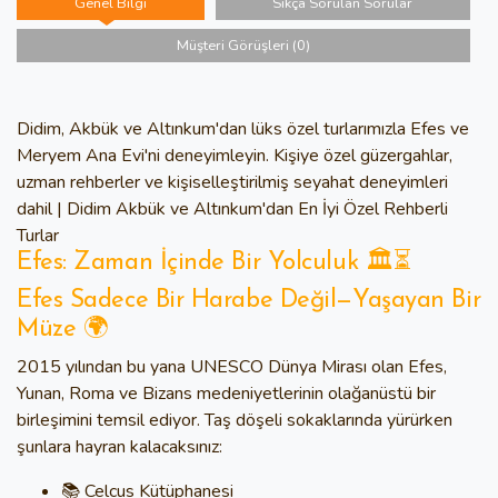
Genel Bilgi
Sıkça Sorulan Sorular
Müşteri Görüşleri (0)
Didim, Akbük ve Altınkum'dan lüks özel turlarımızla Efes ve
Meryem Ana Evi'ni deneyimleyin. Kişiye özel güzergahlar,
uzman rehberler ve kişiselleştirilmiş seyahat deneyimleri
dahil | Didim Akbük ve Altınkum'dan En İyi Özel Rehberli
Turlar
Efes: Zaman İçinde Bir Yolculuk 🏛️⏳
Efes Sadece Bir Harabe Değil—Yaşayan Bir
Müze 🌍
2015 yılından bu yana
UNESCO Dünya Mirası
olan Efes,
Yunan, Roma ve Bizans medeniyetlerinin olağanüstü bir
birleşimini temsil ediyor. Taş döşeli sokaklarında yürürken
şunlara hayran kalacaksınız:
📚 Celcus Kütüphanesi