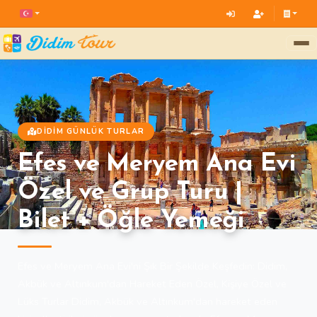
DIDIM GÜNLÜK TURLAR
Efes ve Meryem Ana Evi
Özel ve Grup Turu |
Bilet + Öğle Yemeği
Efes ve Meryem Ana Evi'ni Şık Bir Şekilde Keşfedin: Didim,
Akbük ve Altınkum'dan Hareket Eden Özel, Kişiye Özel ve
Lüks Turlar Didim, Akbük ve Altınkum'dan hareket eden