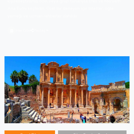
kişiselleştirilmiş özel veya grup turlarıyla Efes ve Meryem
Ana Evi'ni keşfedin. Özel bir deneyim için biletler, öğle
yemeği ve uzman rehberler dahildir
Her Gün
Paylaş