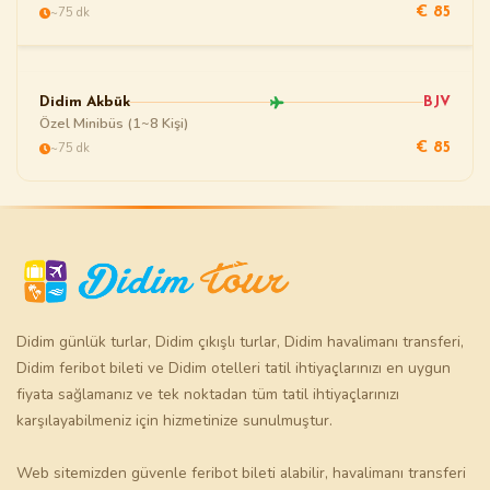
~75 dk
€ 85
Didim Akbük
BJV
Özel Minibüs (1~8 Kişi)
~75 dk
€ 85
Didim günlük turlar
,
Didim çıkışlı turlar
,
Didim havalimanı transferi
,
Didim feribot bileti
ve
Didim otelleri
tatil ihtiyaçlarınızı en uygun
fiyata sağlamanız ve tek noktadan tüm tatil ihtiyaçlarınızı
karşılayabilmeniz için hizmetinize sunulmuştur.
Web sitemizden güvenle
feribot bileti
alabilir,
havalimanı transferi