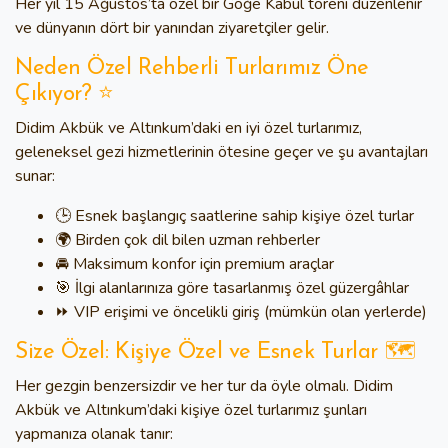
Her yıl
15 Ağustos
’ta özel bir Göğe Kabul töreni düzenlenir
ve dünyanın dört bir yanından ziyaretçiler gelir.
Neden Özel Rehberli Turlarımız Öne
Çıkıyor? ⭐
Didim Akbük ve Altınkum’daki en iyi özel turlarımız
,
geleneksel gezi hizmetlerinin ötesine geçer ve şu avantajları
sunar:
🕒 Esnek başlangıç saatlerine sahip kişiye özel turlar
🌍 Birden çok dil bilen uzman rehberler
🚘 Maksimum konfor için premium araçlar
🎯 İlgi alanlarınıza göre tasarlanmış özel güzergâhlar
⏩ VIP erişimi ve öncelikli giriş (mümkün olan yerlerde)
Size Özel: Kişiye Özel ve Esnek Turlar 🗺️
Her gezgin benzersizdir ve her tur da öyle olmalı.
Didim
Akbük ve Altınkum’daki kişiye özel turlarımız
şunları
yapmanıza olanak tanır: