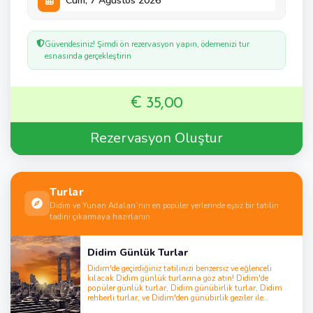
Güvendesiniz! Şimdi ön rezervasyon yapın, ödemenizi tur
esnasında gerçekleştirin
€ 35,00
Rezervasyon Oluştur
Turlar
Didim ve Yunan Adaları`nın en popüler yerlerinde eşsiz bir tatilin
tadını çıkarmaya hazırlanın
Didim Günlük Turlar
Didim'de geçirdiğiniz tatilinizi benzersiz ve eğlenceli
kılacak Didim günlük turlarına göz atın! Didim'de
popüler günlük turlar, Didim günübirlik turlar, Didim
rehberli turlar, ve Didim'den günübirlik geziler ile
tatilinizi unutulmaz bir deneyime dönüştürün. Didim'de