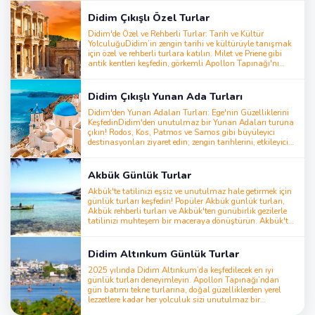
yapılacak şeyler arasında Didim boat trip, Didim scuba
diving tour, Didim jeep safari tour, Didim Pamukkale
Didim Çıkışlı Özel Turlar
tour, Didim Ephesus tour, Didim Dalyan tour, Didim
water park, Didim horse riding tour, Didim quad safari,
Didim'de Özel ve Rehberli Turlar: Tarih ve Kültür
Didim Turkish bath, Didim to Kos Island tour, Didim
YolculuğuDidim’in zengin tarihi ve kültürüyle tanışmak
paragliding, Didim ATV tours ve Didim water sports gibi
için özel ve rehberli turlara katılın. Milet ve Priene gibi
eğlenceli ve dinlendirici aktiviteleri keşfedin. Uygun
antik kentleri keşfedin, görkemli Apollon Tapınağı'nı
fiyatlı Didim turları ile harika bir tatil
hayranlıkla izleyin ve yerel gelenekler, el sanatları ve
planlayın!Didim'deki en popüler turlar için rezervasyon
kültürel mirasla tanışın. Deneyimli yerel rehberler
yapmayı unutmayın
eşliğinde bu turlar, bölgenin tarihi hazinelerine ve gizli
Didim Çıkışlı Yunan Ada Turları
güzelliklerine daha derin bir bağ kurmanızı
sağlar.Deneyiminizi Pamukkale travertenleri, ikonik
Didim'den Yunan Adaları Turları: Ege'nin Güzelliklerini
Efes antik kenti veya rahatlatıcı Dalyan çamur
KeşfedinDidim'den unutulmaz bir Yunan Adaları turuna
banyoları gezileriyle zenginleştirin. İster tarih tutkunu
çıkın! Rodos, Kos, Patmos ve Samos gibi büyüleyici
olun ister kültür arayışında, Didim’deki rehberli turlar
destinasyonları ziyaret edin; zengin tarihlerini, etkileyici
size unutulmaz ve kişiselleştirilmiş bir macera sunuyor
manzaralarını ve canlı yerel kültürlerini keşfedin.
Macera, dinlenme ya da kültürel bir kaçış arıyorsanız,
bu turlar herkes için bir şeyler sunuyor.Yolculuğunuzu
Akbük Günlük Turlar
kolayca planlamak için Didim Kos feribot bileti, Kos
feribot bileti fiyatları ve sefer saatlerini inceleyebilirsiniz.
Akbük'te tatilinizi eşsiz ve unutulmaz hale getirmek için
Didim’den Kos Adası’na feribotla seyahat ederek Ege’nin
günlük turları keşfedin! Popüler Akbük günlük turları,
cazibesini keşfetme fırsatını kaçırmayın. Bu özel turlarla
Akbük rehberli turları ve Akbük'ten günübirlik gezilerle
tatilinizi unutulmaz hale getirin
tatilinizi muhteşem bir maceraya dönüştürün. Akbük'te
yapılacak şeyler arasında, Akbük tekne turu, Akbük
dalış turu, Akbük jeep safari turu, Akbük Pamukkale
turu, Akbük Efes turu, Akbük Dalyan turu, Akbük su
Didim Altınkum Günlük Turlar
parkı, Akbük at binme turu, Akbük ATV turları, Akbük
Türk hamamı, Akbük Kos Adası turu, Akbük yamaç
2025 yılında Didim Altınkum’da keşfedilecek en iyi
paraşütü, Akbük quad safari ve Akbük su sporları gibi
günlük turları deneyimleyin. Apollon Tapınağı’ndan
heyecan verici ve dinlendirici aktiviteler yer alıyor. Akbük
gün batımı tekne turlarına, doğal güzelliklerden yerel
turları ve aktiviteleri ile harika bir tatil
lezzetlere kadar her yolculuk sizi unutulmaz bir
planlayın!Akbük'teki en popüler turları rezerve etmeyi
deneyime taşır. Didim turları, aileler, çiftler ve macera