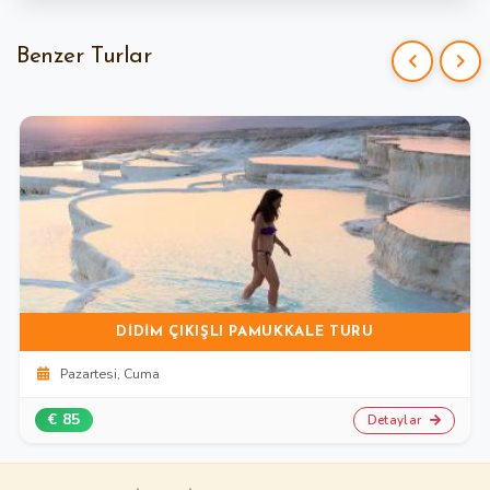
unutmayın
arayan gezginler için birebirdir.
Benzer Turlar
DIDIM ÇIKIŞLI PAMUKKALE TURU
Pazartesi, Cuma
€ 85
Detaylar