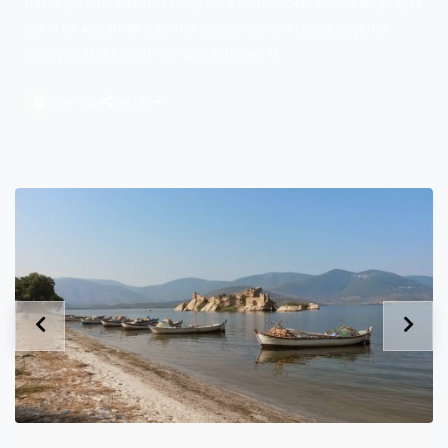
hatta gizemli Latmos Dağı'nın eteklerindeki kumlu bir plajda
sakin bir kaçamak yapmak isteyenler için bolca seçenek
sunuyor. Bafa Gölü'nde gün batımını iz
Her Gün
Paylaş