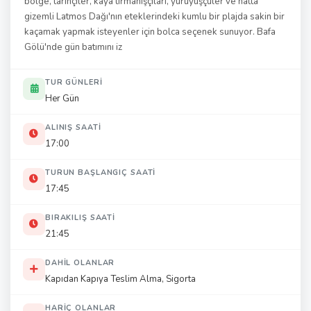
bölge, tarihçiler, kaya tırmanışçıları, yürüyüşçüler ve hatta
gizemli Latmos Dağı'nın eteklerindeki kumlu bir plajda sakin bir
kaçamak yapmak isteyenler için bolca seçenek sunuyor. Bafa
Gölü'nde gün batımını iz
TUR GÜNLERI
Her Gün
ALINIŞ SAATI
17:00
TURUN BAŞLANGIÇ SAATI
17:45
BIRAKILIŞ SAATI
21:45
DAHIL OLANLAR
Kapıdan Kapıya Teslim Alma, Sigorta
HARIÇ OLANLAR