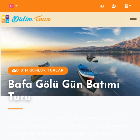
DIDIM GÜNLÜK TURLAR
Bafa Gölü Gün Batımı
Turu
Tarih öncesi kaya resimlerinden ada manastırlarına, antik
Heraklion kalıntılarından Kapıkırı'nın şirin köy yaşamına kadar
bu bölge, tarihçiler, kaya tırmanışçıları, yürüyüşçüler ve