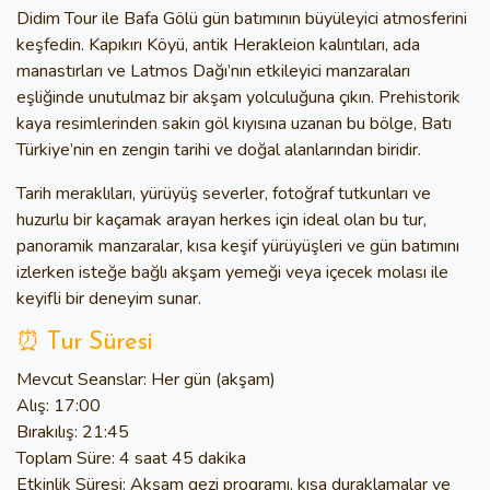
Didim Tour ile Bafa Gölü gün batımının büyüleyici atmosferini
keşfedin. Kapıkırı Köyü, antik Herakleion kalıntıları, ada
manastırları ve Latmos Dağı’nın etkileyici manzaraları
eşliğinde unutulmaz bir akşam yolculuğuna çıkın. Prehistorik
kaya resimlerinden sakin göl kıyısına uzanan bu bölge, Batı
Türkiye’nin en zengin tarihi ve doğal alanlarından biridir.
Tarih meraklıları, yürüyüş severler, fotoğraf tutkunları ve
huzurlu bir kaçamak arayan herkes için ideal olan bu tur,
panoramik manzaralar, kısa keşif yürüyüşleri ve gün batımını
izlerken isteğe bağlı akşam yemeği veya içecek molası ile
keyifli bir deneyim sunar.
⏰ Tur Süresi
Mevcut Seanslar:
Her gün (akşam)
Alış:
17:00
Bırakılış:
21:45
Toplam Süre:
4 saat 45 dakika
Etkinlik Süresi:
Akşam gezi programı, kısa duraklamalar ve