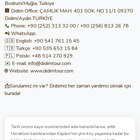
Bodrum/Muğla, Türkiye
🏢 Didim Office: ÇAMLIK MAH. 401 SOK. NO 11/1 09270
Didim/Aydın TÜRKİYE
📞 Phone: +90 (252) 313 32 00 / +90 (256) 813 26 78
📲 WhatsApp:
🇬🇧 English: +90 541 761 15 45
🇹🇷 Türkçe: +90 535 653 15 84
🇵🇱 Polski: +48 514 270 929
✉️ E-mail: info@didimtour.com
🌐 Website: www.didimtour.com
📩Sorularınız mı var? Ekibimiz her zaman yardımcı olmak için
burada!
Tarih öncesi kaya resimlerinden ada manastırlarına, antik
Heraklion kalıntılarından Kapıkırı'nın şirin köy yaşamına kadar bu