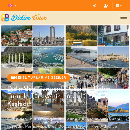
GENEL TURLAR VE GEZILER
Didim'den Günübirlik Geziler | Didim
Turu ile Türkiye'nin En Ünlü Yerlerini
Keşfedin
Didim'den unutulmaz günlük turlarla Türkiye'nin harikalarını
keşfedin. Pamukkale, Efes, Bodrum, Dalyan, Kos Adası ve