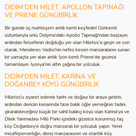
DİDİM'DEN MİLET, APOLLON TAPINAĞI
VE PRİENE GÜNÜBİRLİK
Bir günde üç muhteşem antik kenti keşfedin! Görkemli
sütunlarıyla ünlü Didyma'daki Apollo Tapınağı'ndan başlayın,
ardından felsefenin doğduğu yer olan Miletos'a geçin ve son
olarak, Menderes Vadisi'nin nefes kesen manzaralarını sunan
bir yamaçta yer alan antik İyon kenti Priene'de gezinizi
tamamlayın. İyonya'nın altın çağına bir yolculuk.
DİDİM'DEN MİLET, KARİNA VE
DOĞANBEY KÖYÜ GÜNÜBİRLİK
Miletos'u ziyaret ederek tarihi ve doğayı bir araya getirin,
ardından denizin kenarında taze balık öğle yemeğinin tadını
çıkarabileceğiniz küçük bir sahil balıkçı köyü olan Karina'ya ve
Dilek Yarımadası Milli Parkı içindeki güzelce korunmuş taş
köy Doğanbey'e doğru manzaralı bir yolculuk yapın. Yerel
misafirperverliğin, deniz manzarasının ve otantik köy