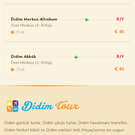
Didim Merkez-Altınkum
BJV
Özel Minibüs (1~8 Kişi)
~75 dk
€ 85
Didim Akbük
BJV
Özel Minibüs (1~8 Kişi)
~75 dk
€ 85
Didim günlük turlar
,
Didim çıkışlı turlar
,
Didim havalimanı transferi
,
Didim feribot bileti
ve
Didim otelleri
tatil ihtiyaçlarınızı en uygun