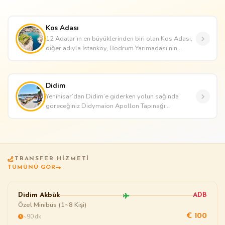
Kos Adası
12 Adalar’ın en büyüklerinden biri olan Kos Adası,
diğer adıyla İstanköy, Bodrum Yarımadası’nın
sadece 8 deniz mili uzağ...
Didim
Yenihisar’dan Didim’e giderken yolun sağında
göreceğiniz Didymaion Apollon Tapınağı
ülkemizdeki iyi korunmuş eserlerden ...
TRANSFER HIZMETI
TÜMÜNÜ GÖR
Didim Akbük
ADB
Özel Minibüs (1~8 Kişi)
~90 dk
€ 100