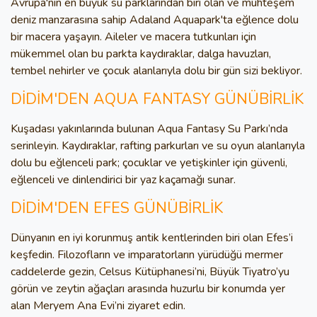
Avrupa'nın en büyük su parklarından biri olan ve muhteşem
deniz manzarasına sahip Adaland Aquapark'ta eğlence dolu
bir macera yaşayın. Aileler ve macera tutkunları için
mükemmel olan bu parkta kaydıraklar, dalga havuzları,
tembel nehirler ve çocuk alanlarıyla dolu bir gün sizi bekliyor.
DİDİM'DEN AQUA FANTASY GÜNÜBİRLİK
Kuşadası yakınlarında bulunan Aqua Fantasy Su Parkı’nda
serinleyin. Kaydıraklar, rafting parkurları ve su oyun alanlarıyla
dolu bu eğlenceli park; çocuklar ve yetişkinler için güvenli,
eğlenceli ve dinlendirici bir yaz kaçamağı sunar.
DİDİM'DEN EFES GÜNÜBİRLİK
Dünyanın en iyi korunmuş antik kentlerinden biri olan Efes’i
keşfedin. Filozofların ve imparatorların yürüdüğü mermer
caddelerde gezin, Celsus Kütüphanesi’ni, Büyük Tiyatro’yu
görün ve zeytin ağaçları arasında huzurlu bir konumda yer
alan Meryem Ana Evi’ni ziyaret edin.