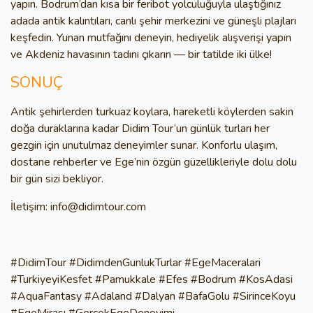
yapın. Bodrum’dan kısa bir feribot yolculuğuyla ulaştığınız
adada antik kalıntıları, canlı şehir merkezini ve güneşli plajları
keşfedin. Yunan mutfağını deneyin, hediyelik alışverişi yapın
ve Akdeniz havasının tadını çıkarın — bir tatilde iki ülke!
SONUÇ
Antik şehirlerden turkuaz koylara, hareketli köylerden sakin
doğa duraklarına kadar Didim Tour’un günlük turları her
gezgin için unutulmaz deneyimler sunar. Konforlu ulaşım,
dostane rehberler ve Ege’nin özgün güzellikleriyle dolu dolu
bir gün sizi bekliyor.
İletişim: info@didimtour.com
#DidimTour #DidimdenGunlukTurlar #EgeMaceralari
#TurkiyeyiKesfet #Pamukkale #Efes #Bodrum #KosAdasi
#AquaFantasy #Adaland #Dalyan #BafaGolu #SirinceKoyu