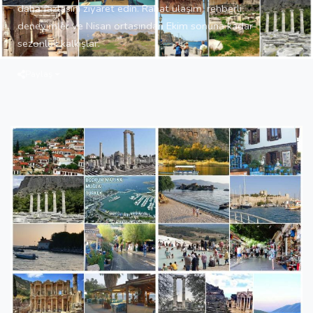
daha fazlasını ziyaret edin. Rahat ulaşım, rehberli
deneyimler ve Nisan ortasından Ekim sonuna kadar
sezonluk kalkışlar.
Paylaş