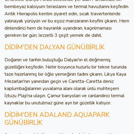
bembeyaz kalsiyum teraslarını ve termal havuzlarını keşfedin.
Antik Hierapolis kentini ziyaret edin, sıcak travertenlerde
yalınayak yürüyün ve bu eşsiz manzaranın keyfini çıkarın. Hem
dinlendirici hem de hayranlık uyandıran, kaçırılmaması
gereken bir gün; lezzetli 3 çeşit yemek de dahil.
DİDİM'DEN DALYAN GÜNÜBİRLİK
Doğanın ve tarihin buluştuğu Dalyan'ın el değmemiş
güzelliğini keşfedin. Nehir boyunca huzurlu bir tekne turunda
taze hazırlanmış bir öğle yemeğinin tadını çıkarın, Likya Kaya
Mezarları'nın yanından geçin ve Caretta-Caretta deniz
kaplumbağalarının yuvalama alanı olarak ünlü muhteşem
İztuzu Plajı'na ulaşın. Çamur banyoları ve canlandırıcı termal
kaynaklar bu unutulmaz güne ayrı bir güzellik katıyor.
DİDİM'DEN ADALAND AQUAPARK
GÜNÜBİRLİK