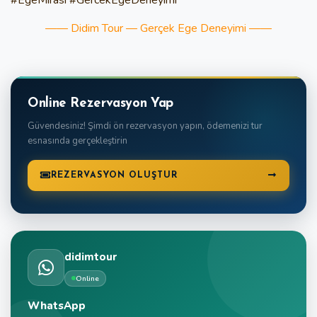
#EgeMirası #GercekEgeDeneyimi
—— Didim Tour — Gerçek Ege Deneyimi ——
Online Rezervasyon Yap
Güvendesiniz! Şimdi ön rezervasyon yapın, ödemenizi tur
esnasında gerçekleştirin
REZERVASYON OLUŞTUR
didimtour
Online
WhatsApp