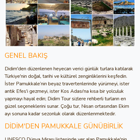
GENEL BAKIŞ
Didim'den düzenlenen heyecan verici günlük turlara katılarak
Türkiye'nin doğal, tarihi ve kültürel zenginliklerini keşfedin.
İster Pamukkale’nin beyaz travertenlerinde yürümeyi, ister
antik Efes'i gezmeyi, ister Kos Adası'na kısa bir yolculuk
yapmayı hayal edin; Didim Tour sizlere rehberli turların en
güzel seçeneklerini sunar. Çoğu tur, Nisan ortasından Ekim
ayı sonuna kadar sezonluk olarak düzenlenmektedir.
DİDİM'DEN PAMUKKALE GÜNÜBİRLİK
UNESCO Dünya Mirası listesinde yer alan Pamukkale'nin