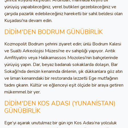
Şirince köyünü keşfedin. Ardından, marinada keyifli bir
yürüyüş yapabileceğiniz, yerel butikleri gezebileceğiniz ve
çarşıda pazarlık edebileceğiniz hareketli bir sahil beldesi olan
Kuşadası'na devam edin.
DİDİM'DEN BODRUM GÜNÜBİRLİK
Kozmopolit Bodrum şehrini ziyaret edin; ünlü Bodrum Kalesi
ve Sualtı Arkeolojisi Müzesi'ne ev sahipliği yapıyor. Antik
Amfitiyatro veya Halikarnassos Mozolesi'nin bahçelerinde
yürüyüş yapın. Dar, beyaz badanalı sokaklarda dolaşın, Bar
Sokağı'nda denizin kenarında dinlenin, şık dükkanlara göz atın
ve liman kenarındaki bir restoranda lezzetli Ege mutfağının
tadını çıkarın. Kültür ve eğlenceyi eşit ölçüde bir araya getiren
mükemmel bir yer.
DİDİM'DEN KOS ADASI (YUNANİSTAN)
GÜNÜBİRLİK
Ege’yi aşarak unutulmaz bir gün için Kos Adası’na yolculuk