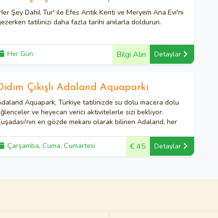
Her Şey Dahil Tur' ile Efes Antik Kenti ve Meryem Ana Evi'ni
ezerken tatilinizi daha fazla tarihi anılarla doldurun.
Her Gün
Bilgi Alın
Detaylar
Didim Çıkışlı Adaland Aquaparkı
daland Aquapark, Türkiye tatilinizde su dolu macera dolu
ğlenceler ve heyecan verici aktivitelerle sizi bekliyor.
uşadası'nın en gözde mekanı olarak bilinen Adaland, her
aştan ziyaretçi için sınırsız eğlence, heyecan ve adrenalin
olu bir dünya sunan, su dolu macera parkurlarıyla göz
Çarşamba, Cuma, Cumartesi
€ 45
Detaylar
amaştırıyor.