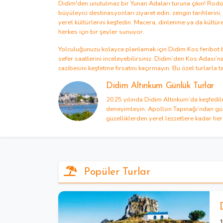
Didim'den unutulmaz bir
Yunan Adaları turuna
çıkın!
Rodo
büyüleyici destinasyonları ziyaret edin; zengin tarihlerini, 
yerel kültürlerini keşfedin. Macera, dinlenme ya da kültürel
herkes için bir şeyler sunuyor.
Yolculuğunuzu kolayca planlamak için
Didim Kos feribot b
sefer saatlerini
inceleyebilirsiniz.
Didim’den Kos Adası’na
cazibesini keşfetme fırsatını kaçırmayın. Bu özel turlarla ta
Didim Altınkum Günlük Turlar
2025 yılında Didim Altınkum’da keşfedilec
deneyimleyin. Apollon Tapınağı’ndan gün
güzelliklerden yerel lezzetlere kadar her
deneyime taşır. Didim turları, aileler, çi
birebirdir.
Popüler Turlar
1