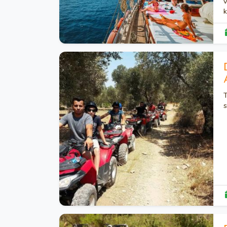
v
k
T
s