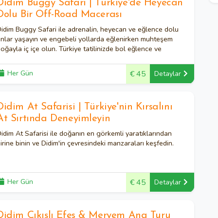
Didim Buggy Safari | Türkiye'de Heyecan
Dolu Bir Off-Road Macerası
idim Buggy Safari ile adrenalin, heyecan ve eğlence dolu
nlar yaşayın ve engebeli yollarda eğlenirken muhteşem
oğayla iç içe olun. Türkiye tatilinizde bol eğlence ve
ahkaha dolu bir etkinliğe katılın!
Her Gün
€ 45
Detaylar
Didim At Safarisi | Türkiye'nin Kırsalını
At Sırtında Deneyimleyin
idim At Safarisi ile doğanın en görkemli yaratıklarından
irine binin ve Didim'in çevresindeki manzaraları keşfedin.
Her Gün
€ 45
Detaylar
Didim Çıkışlı Efes & Meryem Ana Turu