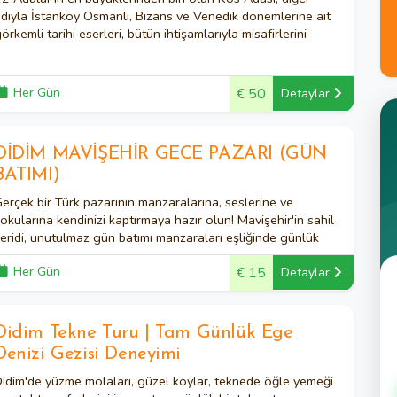
dıyla İstanköy Osmanlı, Bizans ve Venedik dönemlerine ait
örkemli tarihi eserleri, bütün ihtişamlarıyla misafirlerini
eklemektedir.
Her Gün
€ 50
Detaylar
DİDİM MAVİŞEHİR GECE PAZARI (GÜN
BATIMI)
erçek bir Türk pazarının manzaralarına, seslerine ve
okularına kendinizi kaptırmaya hazır olun! Mavişehir'in sahil
eridi, unutulmaz gün batımı manzaraları eşliğinde günlük
aze balık servis eden şirin balık restoranlarıyla doludur.
Her Gün
€ 15
Detaylar
Didim Tekne Turu | Tam Günlük Ege
Denizi Gezisi Deneyimi
idim'de yüzme molaları, güzel koylar, teknede öğle yemeği