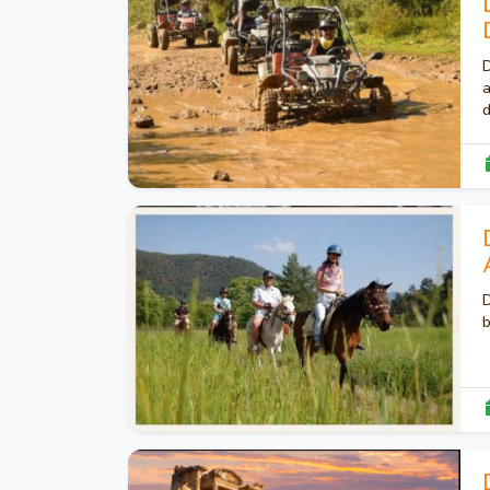
D
a
d
k
D
b