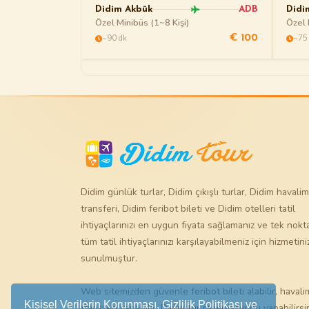
Didim Akbük
ADB
Didi
Özel Minibüs (1~8 Kişi)
Özel 
~90 dk
~75
€ 100
Didim günlük turlar
,
Didim çıkışlı turlar
,
Didim havalim
transferi
,
Didim feribot bileti
ve
Didim otelleri
tatil
ihtiyaçlarınızı en uygun fiyata sağlamanız ve tek nok
tüm tatil ihtiyaçlarınızı karşılayabilmeniz için hizmetini
sunulmuştur.
Web sitemizden güvenle
feribot bileti
alabilir,
havali
Kişisel Verilerin Korunması, Gizlilik Politikası ve
transferi
yapabilir,
Didim tur
rezervasyonu yapabilirsin