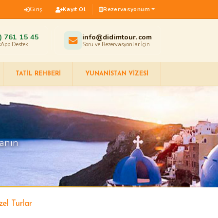
Giriş
Kayıt Ol
Rezervasyonum
) 761 15 45
info@didimtour.com
App Destek
Soru ve Rezervasyonlar İçin
TATIL REHBERI
YUNANISTAN VIZESI
lanın
zel Turlar