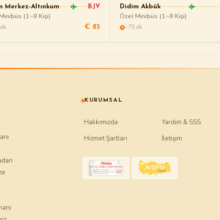
m Merkez-Altınkum
BJV
Didim Akbük
Minibüs (1~8 Kişi)
Özel Minibüs (1~8 Kişi)
 dk
~75 dk
€ 85
KURUMSAL
Hakkımızda
Yardım & SSS
anı
Hizmet Şartları
İletişim
tadan
ze
manı
iz.