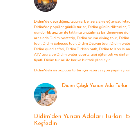
Didim'de geçirdiğiniz tatilinizi benzersiz ve eğlenceli kıla
Didim'de popüler günlük turlar
,
Didim günübirlik turlar
,
D
günübirlik geziler
ile tatilinizi unutulmaz bir deneyime dö
arasında
Didim boat trip
,
Didim scuba diving tour
,
Didim 
tour
,
Didim Ephesus tour
,
Didim Dalyan tour
,
Didim wate
Didim quad safari
,
Didim Turkish bath
,
Didim to Kos Islan
ATV tours
ve
Didim water sports
gibi eğlenceli ve dinlend
fiyatlı
Didim turları
ile harika bir tatil planlayın!
Didim'deki en popüler turlar
için rezervasyon yapmayı u
Didim Çıkışlı Yunan Ada Turları
Didim'den Yunan Adaları Turları: Eg
Keşfedin