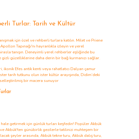
rli Turlar: Tarih ve Kültür
tanışmak için
özel ve rehberli turlara
katılın.
Milet
ve
Priene
i
Apollon Tapınağı'nı
hayranlıkla izleyin ve yerel
mirasla tanışın. Deneyimli yerel rehberler eşliğinde bu
e gizli güzelliklerine daha derin bir bağ kurmanızı sağlar.
i
, ikonik
Efes antik kenti
veya rahatlatıcı
Dalyan çamur
İster tarih tutkunu olun ister kültür arayışında, Didim’deki
iselleştirilmiş bir macera sunuyor
urlar
z hale getirmek için
günlük turları
keşfedin! Popüler
Akbük
ve
Akbük'ten günübirlik gezilerle
tatilinizi muhteşem bir
lacak şeyler arasında,
Akbük tekne turu
,
Akbük dalış turu
,