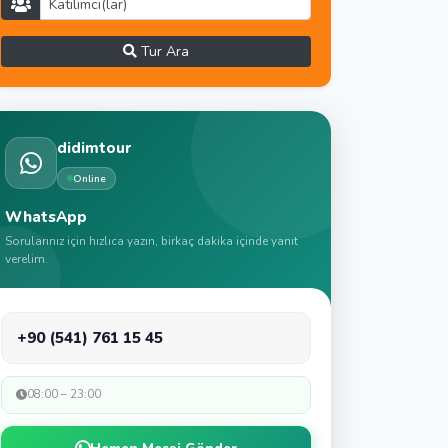
Tur Ara
didimtour
Online
WhatsApp
Sorularınız için hızlıca yazın, birkaç dakika içinde yanıt
verelim.
+90 (541) 761 15 45
08:00 – 23:00