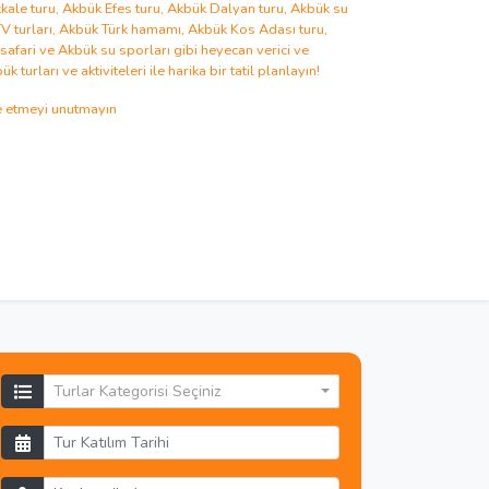
ale turu
,
Akbük Efes turu
,
Akbük Dalyan turu
,
Akbük su
V turları
,
Akbük Türk hamamı
,
Akbük Kos Adası turu
,
safari
ve
Akbük su sporları
gibi heyecan verici ve
ük turları
ve aktiviteleri ile harika bir tatil planlayın!
 etmeyi unutmayın
Turlar Kategorisi Seçiniz