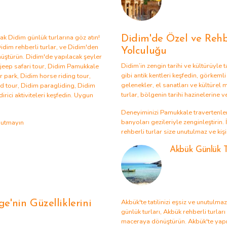
cak
Didim günlük turlarına
göz atın!
Didim'de Özel ve Rehbe
idim rehberli turlar
, ve
Didim'den
Yolculuğu
nüştürün.
Didim'de yapılacak şeyler
Didim’in zengin tarihi ve kültürüyle 
jeep safari tour
,
Didim Pamukkale
gibi antik kentleri keşfedin, görkeml
r park
,
Didim horse riding tour
,
gelenekler, el sanatları ve kültürel 
d tour
,
Didim paragliding
,
Didim
turlar, bölgenin tarihi hazinelerine v
irici aktiviteleri keşfedin. Uygun
Deneyiminizi
Pamukkale travertenler
banyoları
gezileriyle zenginleştirin. 
nutmayın
rehberli turlar size unutulmaz ve kiş
Akbük Günlük T
Akbük'te tatilinizi eşsiz ve unutulma
e'nin Güzelliklerini
günlük turları
,
Akbük rehberli turları
maceraya dönüştürün. Akbük'te yapı