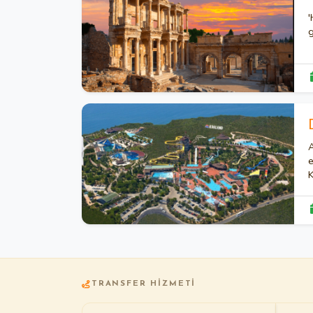
'
g
A
e
K
y
d
k
TRANSFER HIZMETI