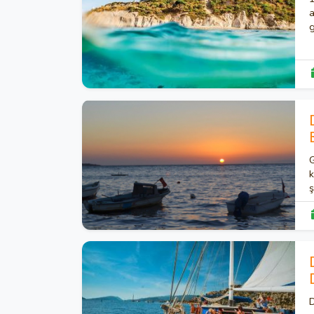
a
g
b
G
k
ş
t
D