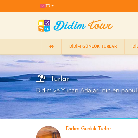
TR
DIDIM GÜNLÜK TURLAR
DI
Turlar
Didim ve Yunan Adaları`nın en popüler 
Didim Günlük Turlar