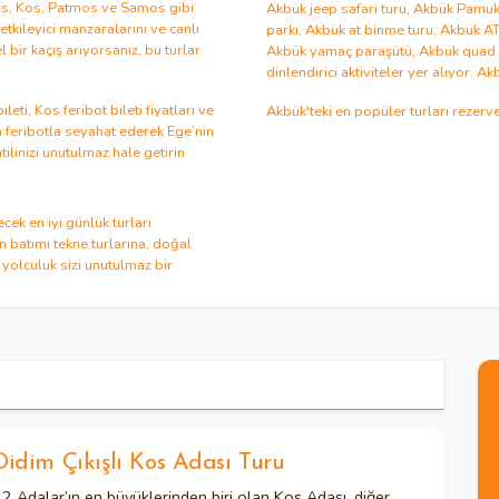
s
,
Kos
,
Patmos
ve
Samos
gibi
Akbük jeep safari turu
,
Akbük Pamukk
etkileyici manzaralarını ve canlı
parkı
,
Akbük at binme turu
,
Akbük AT
 bir kaçış arıyorsanız, bu turlar
Akbük yamaç paraşütü
,
Akbük quad 
dinlendirici aktiviteler yer alıyor.
Akb
ileti
,
Kos feribot bileti fiyatları ve
Akbük'teki en popüler turları
rezerve
 feribotla
seyahat ederek Ege’nin
tilinizi unutulmaz hale getirin
ek en iyi günlük turları
 batımı tekne turlarına, doğal
 yolculuk sizi unutulmaz bir
ftler ve macera arayan gezginler için
Didim Çıkışlı Kos Adası Turu
2 Adalar’ın en büyüklerinden biri olan Kos Adası, diğer