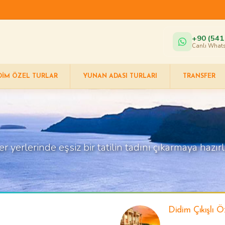
+90 (541
Canlı Whats
DIM ÖZEL TURLAR
YUNAN ADASI TURLARI
TRANSFER
yerlerinde eşsiz bir tatilin tadını çıkarmaya hazır
Didim Çıkışlı Ö