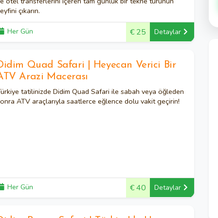
e otel transferlerini içeren tam günlük bir tekne turunun
eyfini çıkarın.
Her Gün
€ 25
Detaylar
Didim Quad Safari | Heyecan Verici Bir
ATV Arazi Macerası
ürkiye tatilinizde Didim Quad Safari ile sabah veya öğleden
onra ATV araçlarıyla saatlerce eğlence dolu vakit geçirin!
Her Gün
€ 40
Detaylar