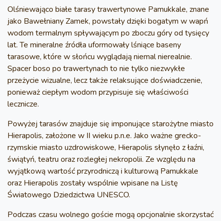
Olśniewająco białe tarasy trawertynowe Pamukkale, znane
jako Bawełniany Zamek, powstały dzięki bogatym w wapń
wodom termalnym spływającym po zboczu góry od tysięcy
lat. Te mineralne źródła uformowały lśniące baseny
tarasowe, które w słońcu wyglądają niemal nierealnie.
Spacer boso po trawertynach to nie tylko niezwykłe
przeżycie wizualne, lecz także relaksujące doświadczenie,
ponieważ ciepłym wodom przypisuje się właściwości
lecznicze.
Powyżej tarasów znajduje się imponujące starożytne miasto
Hierapolis, założone w II wieku p.n.e. Jako ważne grecko-
rzymskie miasto uzdrowiskowe, Hierapolis słynęło z łaźni,
świątyń, teatru oraz rozległej nekropolii. Ze względu na
wyjątkową wartość przyrodniczą i kulturową Pamukkale
oraz Hierapolis zostały wspólnie wpisane na Listę
Światowego Dziedzictwa UNESCO.
Podczas czasu wolnego goście mogą opcjonalnie skorzystać