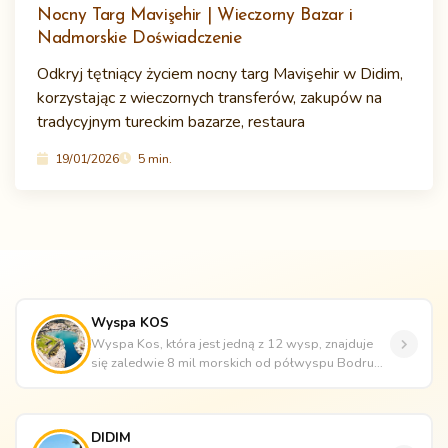
Nocny Targ Mavişehir | Wieczorny Bazar i
Nadmorskie Doświadczenie
Odkryj tętniący życiem nocny targ Mavişehir w Didim,
korzystając z wieczornych transferów, zakupów na
tradycyjnym tureckim bazarze, restaura
19/01/2026
5 min.
Wyspa KOS
Wyspa Kos, która jest jedną z 12 wysp, znajduje
się zaledwie 8 mil morskich od półwyspu Bodrum.
Wspaniałe zabytki z czas...
DIDIM