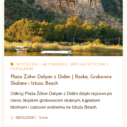
WYCIECZKI I AKTYWNOŚCI SPECJALISTYCZNE I
POPULARNE
Plaża Żółwi Dalyan z Didim | Rzeka, Grobowce
Skalane i Iztuzu Beach
Odkryj Plaża Żółwi Dalyan z Didim dzięki rejsowi po
rzece, likijskim grobowcom skalnym, kąpielom
błotnym i czasowi wolnemu na Iztuzu Beach.
08/01/2026
5 min.