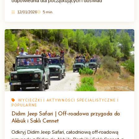
odpowiednia dla początkujących i doświad
12/01/2026
5 min.
WYCIECZKI I AKTYWNOŚCI SPECJALISTYCZNE I
POPULARNE
Didim Jeep Safari | Off‑roadowa przygoda do
Akbük i Saklı Cennet
Odkryj Didim Jeep Safari, całodniową off‑roadową