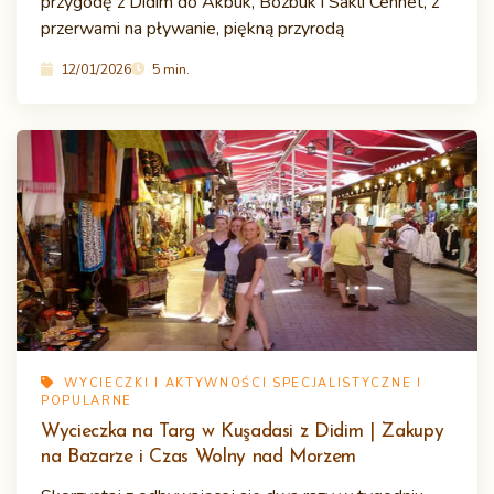
przygodę z Didim do Akbük, Bozbük i Saklı Cennet, z
przerwami na pływanie, piękną przyrodą
12/01/2026
5 min.
WYCIECZKI I AKTYWNOŚCI SPECJALISTYCZNE I
POPULARNE
Wycieczka na Targ w Kuşadasi z Didim | Zakupy
na Bazarze i Czas Wolny nad Morzem