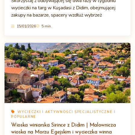
Skorzystaj z odbywającej się dwa razy w tygodniu
wycieczki na targ w Kuşadasi z Didim, obejmującej
zakupy na bazarze, spacery wzdłuż wybrzeż
15/01/2026
5 min.
WYCIECZKI I AKTYWNOŚCI SPECJALISTYCZNE I
POPULARNE
Wioska winiarska Sirince z Didim | Malownicza
wioska na Morzu Egejskim i wycieczka winna