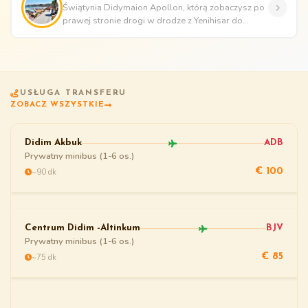
Świątynia Didymaion Apollon, którą zobaczysz po
prawej stronie drogi w drodze z Yenihisar do
Didim, jest jednym z najlep...
USŁUGA TRANSFERU
ZOBACZ WSZYSTKIE
Didim Akbuk
ADB
Prywatny minibus (1-6 os.)
~90 dk
€ 100
Centrum Didim -Altinkum
BJV
Prywatny minibus (1-6 os.)
~75 dk
€ 85