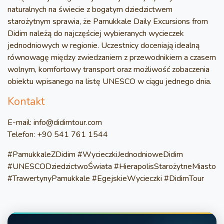
naturalnych na świecie z bogatym dziedzictwem
starożytnym sprawia, że Pamukkale Daily Excursions from
Didim należą do najczęściej wybieranych wycieczek
jednodniowych w regionie. Uczestnicy doceniają idealną
równowagę między zwiedzaniem z przewodnikiem a czasem
wolnym, komfortowy transport oraz możliwość zobaczenia
obiektu wpisanego na listę UNESCO w ciągu jednego dnia.
Kontakt
E-mail: info@didimtour.com
Telefon: +90 541 761 1544
#PamukkaleZDidim #WycieczkiJednodnioweDidim
#UNESCODziedzictwoŚwiata #HierapolisStarożytneMiasto
#TrawertynyPamukkale #EgejskieWycieczki #DidimTour