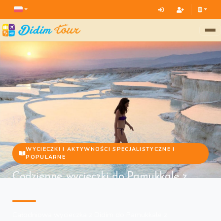
WYCIECZKI I AKTYWNOŚCI SPECJALISTYCZNE I
POPULARNE
Codzienne wycieczki do Pamukkale z
Didim | Cud UNESCO i Hierapolis
Całodniowa wycieczka z Didim do Pamukkale z