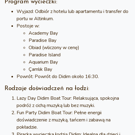
Program wycieczki:
Wyjazd
: Odbiór z hotelu lub apartamentu i transfer do
portu w Altinkum.
Postoje w
:
Academy Bay
Paradise Bay
Obiad (wliczony w cenę)
Paradise Island
Aquarium Bay
Çamlık Bay
Powrót
: Powrót do Didim około 16:30.
Rodzaje doświadczeń na łodzi:
Lazy Day Didim Boat Tour
: Relaksująca, spokojna
podróż z cichą muzyką lub bez muzyki.
Fun Party Didim Boat Tour
: Pełne energii
doświadczenie z muzyką, tańcem i zabawą na
pokładzie.
Piracka wycieczka łodzią Didim
: Idealna dla dzieci i