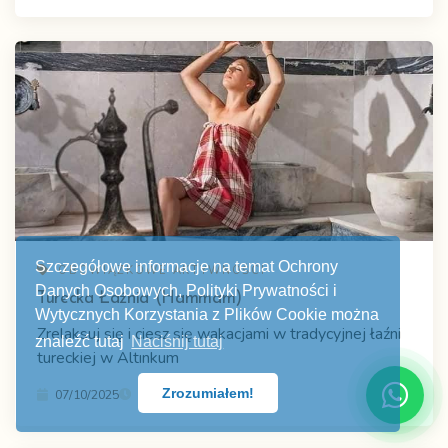
Szczegółowe informacje na temat Ochrony
OBOWIĄZKOWE AKTYWNOŚCI
Danych Osobowych, Polityki Prywatności i
Turecka Łaźnia (Hammam)
Wytycznych Korzystania z Plików Cookie można
Zrelaksuj się i ciesz się wakacjami w tradycyjnej łaźni
znaleźć tutaj
Naciśnij tutaj
tureckiej w Altınkum
Zrozumiałem!
07/10/2025
5 min.