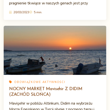
pragnienie tkwiące w naszych genach jest przy
20/03/2023
5 min.
OBOWIĄZKOWE AKTYWNOŚCI
NOCNY MARKET Mavisehir Z DIDIM
(ZACHÓD SŁOŃCA)
Mavişehir w pobliżu Altinkum, Didim na wybrzeżu
Morza Egejskiego w Turcji słynie z nocnego targu i