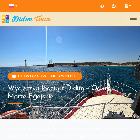
OBOWIĄZKOWE AKTYWNOŚCI
Wycieczka łodzią z Didim – Odkryj
Morze Egejskie
Wycieczka łodzią z Didim – Odkryj Morze Egejskie Odkryj
piękno Morza Egejskiego dzięki naszym codziennym
wycieczkom łodzią z Didim z Altinkum. Ucieknij od tłumów i
ciesz się niezapomnianym dniem pełnym słońca, morza i