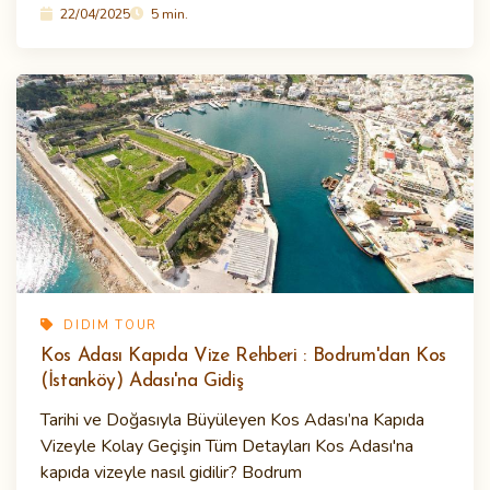
22/04/2025
5 min.
DIDIM TOUR
Kos Adası Kapıda Vize Rehberi : Bodrum'dan Kos
(İstanköy) Adası'na Gidiş
Tarihi ve Doğasıyla Büyüleyen Kos Adası’na Kapıda
Vizeyle Kolay Geçişin Tüm Detayları Kos Adası'na
kapıda vizeyle nasıl gidilir? Bodrum