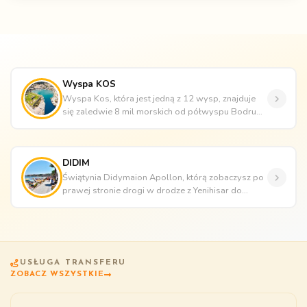
Wyspa KOS
Wyspa Kos, która jest jedną z 12 wysp, znajduje
się zaledwie 8 mil morskich od półwyspu Bodrum.
Wspaniałe zabytki z czas...
DIDIM
Świątynia Didymaion Apollon, którą zobaczysz po
prawej stronie drogi w drodze z Yenihisar do
Didim, jest jednym z najlep...
USŁUGA TRANSFERU
ZOBACZ WSZYSTKIE