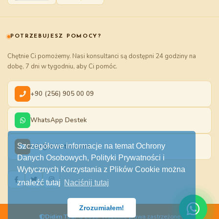
POTRZEBUJESZ POMOCY?
Chętnie Ci pomożemy. Nasi konsultanci są dostępni 24 godziny na
dobę, 7 dni w tygodniu, aby Ci pomóc.
+90 (256) 905 00 09
WhatsApp Destek
Szczegółowe informacje na temat Ochrony
info@didimtour.com
Danych Osobowych, Polityki Prywatności i
Wytycznych Korzystania z Plików Cookie można
znaleźć tutaj
Naciśnij tutaj
Zrozumiałem!
Didim Tour
© 2019. Wszelkie prawa zastrzeżone