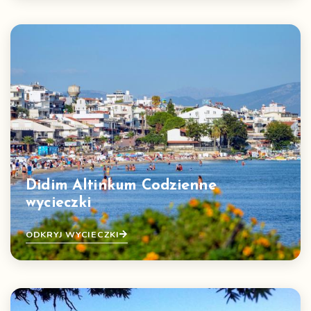
Didim Altinkum Codzienne
wycieczki
ODKRYJ WYCIECZKI