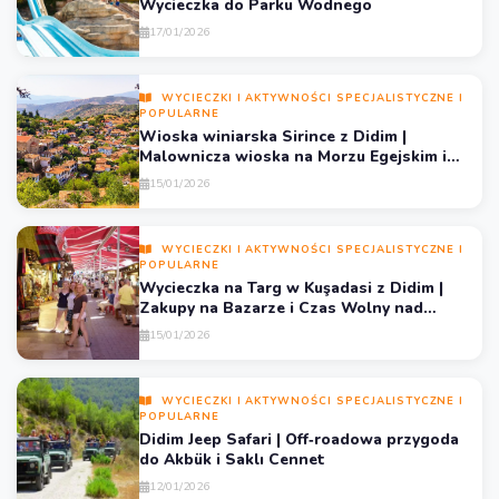
Wycieczka do Parku Wodnego
17/01/2026
WYCIECZKI I AKTYWNOŚCI SPECJALISTYCZNE I
POPULARNE
Wioska winiarska Sirince z Didim |
Malownicza wioska na Morzu Egejskim i
wycieczka winna
15/01/2026
WYCIECZKI I AKTYWNOŚCI SPECJALISTYCZNE I
POPULARNE
Wycieczka na Targ w Kuşadasi z Didim |
Zakupy na Bazarze i Czas Wolny nad
Morzem
15/01/2026
WYCIECZKI I AKTYWNOŚCI SPECJALISTYCZNE I
POPULARNE
Didim Jeep Safari | Off‑roadowa przygoda
do Akbük i Saklı Cennet
12/01/2026