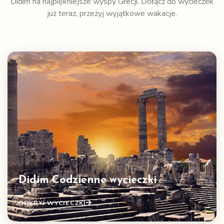
Didim na najpiękniejsze wyspy Grecji. Dołącz do wycieczek
już teraz, przeżyj wyjątkowe wakacje.
Didim Codzienne wycieczki
ODKRYJ WYCIECZKI