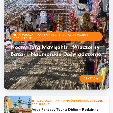
WYCIECZKI I AKTYWNOŚCI SPECJALISTYCZNE I
POPULARNE
Nocny Targ Mavişehir | Wieczorny
Bazar i Nadmorskie Doświadczenie
Odkryj tętniący życiem nocny targ Mavişehir w Didim,
korzystając z wieczornych transferów, zakupów na
tradycyjnym tureckim bazarze, restaura
19/01/2026
CZYTAĆ
WYCIECZKI I AKTYWNOŚCI SPECJALISTYCZNE I
POPULARNE
Aqua Fantasy Tour z Didim – Rodzinna