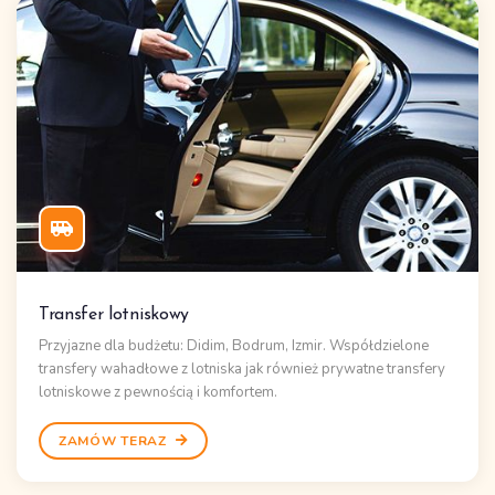
Transfer lotniskowy
Przyjazne dla budżetu: Didim, Bodrum, Izmir. Współdzielone
transfery wahadłowe z lotniska
jak również
prywatne transfery
lotniskowe
z pewnością i komfortem.
ZAMÓW TERAZ