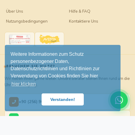
Über Uns
Hilfe & FAQ
Nutzungsbedingungen
Kontaktiere Uns
Weitere Informationen zum Schutz
personenbezogener Daten,
BRAUCHEN SIE HILFE?
Datenschutzrichtlinien und Richtlinien zur
Verwendung von Cookies finden Sie hier
Wir helfen Ihnen gerne weiter. Unsere Berater stehen Ihnen rund um die
hier klicken
Uhr zur Verfügung.
Verstanden!
+90 (256) 905 00 09
WhatsApp Destek
info@didimtour.com