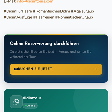
E-Mail:
info@didimtours.com
#DidimFürPaare #RomantischesDidim #Ägäisurlaub
#DidimAusflüge #Paarreisen #RomantischerUrlaub
Online-Reservierung durchführen
Du bist sicher! Buchen Sie jetzt im Voraus und zahlen Sie
während der Tour
BUCHEN SIE JETZT
didimtour
Online