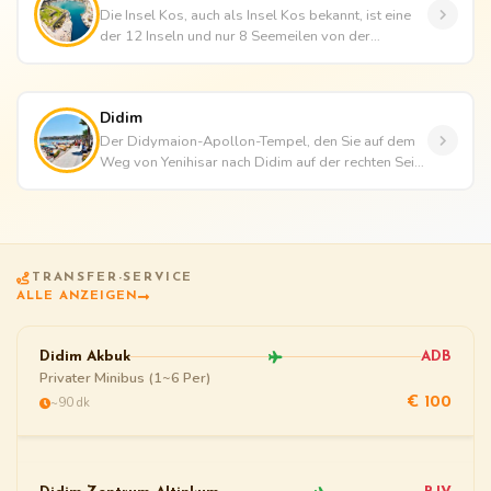
Die Insel Kos, auch als Insel Kos bekannt, ist eine
der 12 Inseln und nur 8 Seemeilen von der
Halbinsel Bodrum entfernt....
Didim
Der Didymaion-Apollon-Tempel, den Sie auf dem
Weg von Yenihisar nach Didim auf der rechten Seite
der Straße sehen, ist e...
TRANSFER-SERVICE
ALLE ANZEIGEN
Didim Akbuk
ADB
Privater Minibus (1~6 Per)
~90 dk
€ 100