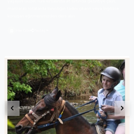
yaşayın! Güzel Türk kırsalında at sırtında gezintiye çıkın,
manzaralı rotalarda biniciliğin tadını çıkarın veya İngilizce
konuşan eğitmenimizden ders alın.
Her Gün
Paylaş