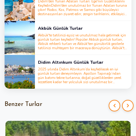
sağlar.Deneyiminizi Pamukkale travertenleri, ikonik
Didim'den Yunan Adaları Turları: Ege'nin Güzelliklerini
Efes antik kenti veya rahatlatıcı Dalyan çamur
KeşfedinDidim'den unutulmaz bir Yunan Adaları turuna
banyoları gezileriyle zenginleştirin. İster tarih tutkunu
çıkın! Rodos, Kos, Patmos ve Samos gibi büyüleyici
olun ister kültür arayışında, Didim’deki rehberli turlar
destinasyonları ziyaret edin; zengin tarihlerini, etkileyici
size unutulmaz ve kişiselleştirilmiş bir macera sunuyor
manzaralarını ve canlı yerel kültürlerini keşfedin.
Macera, dinlenme ya da kültürel bir kaçış arıyorsanız,
bu turlar herkes için bir şeyler sunuyor.Yolculuğunuzu
Akbük Günlük Turlar
kolayca planlamak için Didim Kos feribot bileti, Kos
feribot bileti fiyatları ve sefer saatlerini inceleyebilirsiniz.
Akbük'te tatilinizi eşsiz ve unutulmaz hale getirmek için
Didim’den Kos Adası’na feribotla seyahat ederek Ege’nin
günlük turları keşfedin! Popüler Akbük günlük turları,
cazibesini keşfetme fırsatını kaçırmayın. Bu özel turlarla
Akbük rehberli turları ve Akbük'ten günübirlik gezilerle
tatilinizi unutulmaz hale getirin
tatilinizi muhteşem bir maceraya dönüştürün. Akbük'te
yapılacak şeyler arasında, Akbük tekne turu, Akbük
dalış turu, Akbük jeep safari turu, Akbük Pamukkale
turu, Akbük Efes turu, Akbük Dalyan turu, Akbük su
Didim Altınkum Günlük Turlar
parkı, Akbük at binme turu, Akbük ATV turları, Akbük
Türk hamamı, Akbük Kos Adası turu, Akbük yamaç
2025 yılında Didim Altınkum’da keşfedilecek en iyi
paraşütü, Akbük quad safari ve Akbük su sporları gibi
günlük turları deneyimleyin. Apollon Tapınağı’ndan
heyecan verici ve dinlendirici aktiviteler yer alıyor. Akbük
gün batımı tekne turlarına, doğal güzelliklerden yerel
turları ve aktiviteleri ile harika bir tatil
lezzetlere kadar her yolculuk sizi unutulmaz bir
planlayın!Akbük'teki en popüler turları rezerve etmeyi
deneyime taşır. Didim turları, aileler, çiftler ve macera
unutmayın
arayan gezginler için birebirdir.
Benzer Turlar