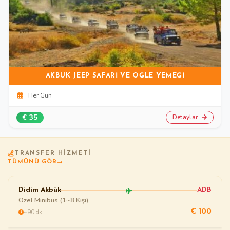
AKBÜK JEEP SAFARİ VE ÖĞLE YEMEĞİ
Her Gün
€ 35
Detaylar
TRANSFER HIZMETI
TÜMÜNÜ GÖR
Didim Akbük
ADB
Özel Minibüs (1~8 Kişi)
~90 dk
€ 100