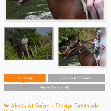
Genel Bilgi
Sıkça Sorulan Sorular
Müşteri Görüşleri (0)
🐎 Akbük At Safari – Türkiye Tatilinizde