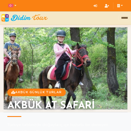
AKBÜK GÜNLÜK TURLAR
AKBÜK AT SAFARİ
Türkiye tatilinizde doğayla iç içe huzurlu bir deneyim