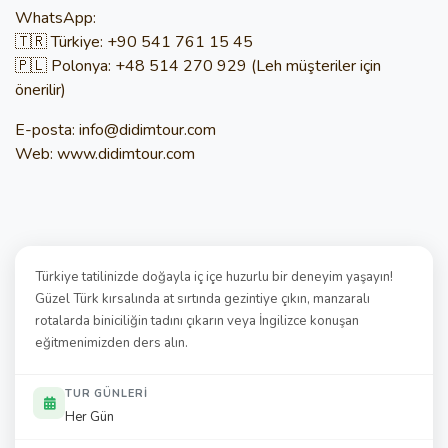
WhatsApp:
🇹🇷 Türkiye: +90 541 761 15 45
🇵🇱 Polonya: +48 514 270 929 (Leh müşteriler için
önerilir)
E-posta:
info@didimtour.com
Web:
www.didimtour.com
Türkiye tatilinizde doğayla iç içe huzurlu bir deneyim yaşayın!
Güzel Türk kırsalında at sırtında gezintiye çıkın, manzaralı
rotalarda biniciliğin tadını çıkarın veya İngilizce konuşan
eğitmenimizden ders alın.
TUR GÜNLERI
Her Gün