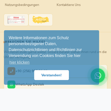
Nutzungsbedingungen
Kontaktiere Uns
Weitere Informationen zum Schutz
BRAUCHEN SIE HILFE?
personenbezogener Daten,
Datenschutzrichtlinien und Richtlinien zur
Wir helfen Ihnen gerne weiter. Unsere Berater stehen Ihnen rund um die
Verwendung von Cookies finden Sie hier
Uhr zur Verfügung.
hier klicken
+90 (256) 905 00 09
Verstanden!
WhatsApp Destek
info@didimtour.com