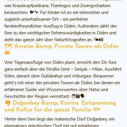
wie Krauskopfpelikane, Flamingos und Zwergscharben
beobachten. 🐦🦩 Für Kinder ist es ein lehrreicher und
zugleich unterhaltsamer Ort – ein perfekter
familienfreundlicher Ausflug in Didim. Außerdem zählt der
See zu den wichtigsten Sehenswürdigkeiten in Didim und
zieht das ganze Jahr über Naturfotografen an. 🌤️📸
🗺️ Anreise &amp; Private Touren ab Didim
🚐
Wer Tagesausflüge von Didim plant, erreicht den Dil-See
ganz einfach über die Straße İzmir – Selçuk – Milas, Ausfahrt
Söke, danach über Güllübahçe und Atburgazı. Bequemer
geht’s mit einer der privaten Touren ab Didim, bei denen ein
erfahrener Guide viel Wissenswertes über Natur und
Geschichte der Region vermittelt. 🧑‍🏫🗣️
🏘️ Doğanbey &amp; Karina: Entspannung
und Kultur für die ganze Familie 🐟
Hinter dem See liegt das malerische Dorf Doğanbey, ein
ehemaliges griechisches Dorf mit gut erhaltenen