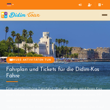
MUSS AKTIVITÄTEN TUN
Fahrplan und Tickets für die Didim-Kos
Fähre
Eine wunderschöne Fährfahrt über die Ägäis wird Ihren Kos
Insel Urlaub zu einem unvergesslichen Erlebnis machen. Mit
dem Didim-Kos Reiseführer und den hier bereitgestellten
Tipps können Sie Ihren Urlaub ganz einfach planen. Der Kauf