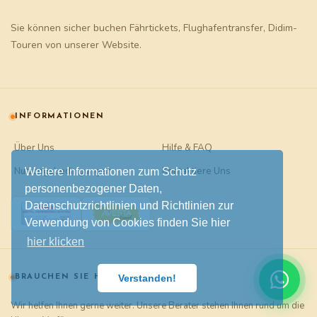
Sie können sicher buchen
Fährtickets
,
Flughafentransfer
,
Didim-
Touren
von unserer Website.
INFORMATIONEN
Über Uns
Hilfe & FAQ
Nutzungsbedingungen
Kontaktiere Uns
Weitere Informationen zum Schutz
personenbezogener Daten,
Datenschutzrichtlinien und Richtlinien zur
Verwendung von Cookies finden Sie hier
hier klicken
Verstanden!
BRAUCHEN SIE HILFE?
Wir helfen Ihnen gerne weiter. Unsere Berater stehen Ihnen rund um die