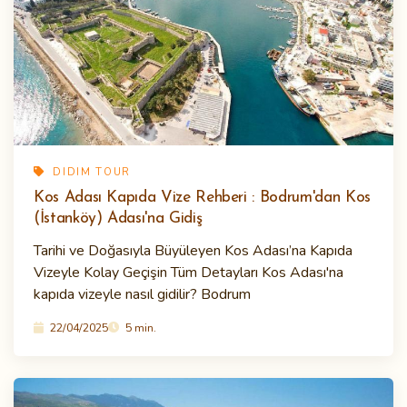
DIDIM TOUR
Kos Adası Kapıda Vize Rehberi : Bodrum'dan Kos
(İstanköy) Adası'na Gidiş
Tarihi ve Doğasıyla Büyüleyen Kos Adası’na Kapıda
Vizeyle Kolay Geçişin Tüm Detayları Kos Adası'na
kapıda vizeyle nasıl gidilir? Bodrum
22/04/2025
5 min.