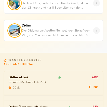
Die Insel Kos, auch als Insel Kos bekannt, ist eine
der 12 Inseln und nur 8 Seemeilen von der
Halbinsel Bodrum entfernt....
Didim
Der Didymaion-Apollon-Tempel, den Sie auf dem
Weg von Yenihisar nach Didim auf der rechten Seite
der Straße sehen, ist e...
TRANSFER-SERVICE
ALLE ANZEIGEN
Didim Akbuk
ADB
Privater Minibus (1~6 Per)
~90 dk
€ 100