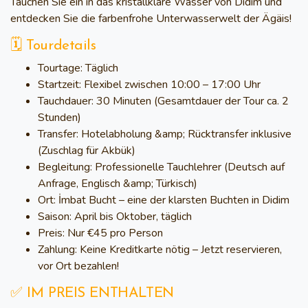
Tauchen Sie ein in das kristallklare Wasser von Didim und
entdecken Sie die farbenfrohe Unterwasserwelt der Ägäis!
🗓 Tourdetails
Tourtage:
Täglich
Startzeit:
Flexibel zwischen 10:00 – 17:00 Uhr
Tauchdauer:
30 Minuten (Gesamtdauer der Tour ca. 2
Stunden)
Transfer:
Hotelabholung &amp; Rücktransfer inklusive
(Zuschlag für Akbük)
Begleitung:
Professionelle Tauchlehrer (Deutsch auf
Anfrage, Englisch &amp; Türkisch)
Ort:
İmbat Bucht – eine der klarsten Buchten in Didim
Saison:
April bis Oktober, täglich
Preis:
Nur
€45 pro Person
Zahlung:
Keine Kreditkarte nötig – Jetzt reservieren,
vor Ort bezahlen!
✅ IM PREIS ENTHALTEN